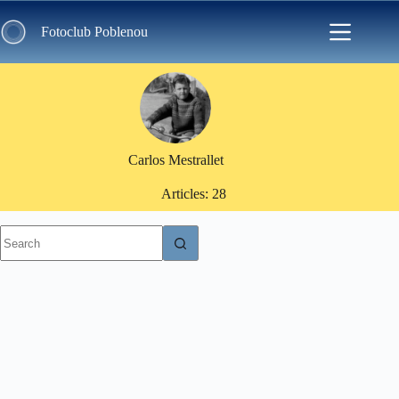
Skip
to
Fotoclub Poblenou
content
Carlos Mestrallet
Articles: 28
No
results