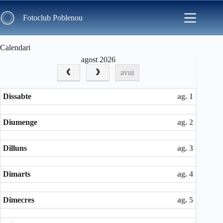
Skip
to
Fotoclub Poblenou
content
Calendari
agost 2026
avui
Dissabte
ag. 1
Diumenge
ag. 2
Dilluns
ag. 3
Dimarts
ag. 4
Dimecres
ag. 5