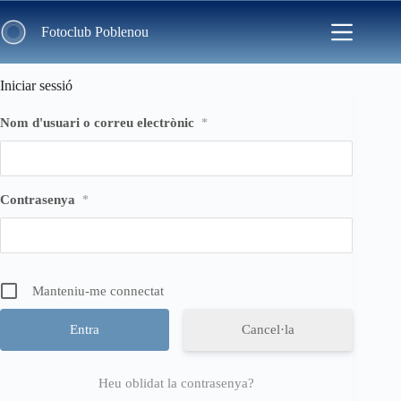
Skip
to
Fotoclub Poblenou
content
Iniciar sessió
Nom d'usuari o correu electrònic
*
Contrasenya
*
Manteniu-me connectat
Cancel·la
Heu oblidat la contrasenya?