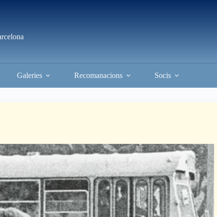
arcelona
Galeries
Recomanacions
Socis