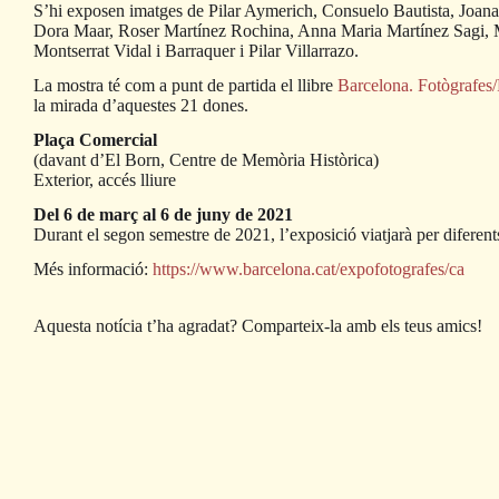
S’hi exposen imatges de Pilar Aymerich, Consuelo Bautista, Joan
Dora Maar, Roser Martínez Rochina, Anna Maria Martínez Sagi, M
Montserrat Vidal i Barraquer i Pilar Villarrazo.
La mostra té com a punt de partida el llibre
Barcelona. Fotògrafes/
la mirada d’aquestes 21 dones.
Plaça Comercial
(davant d’El Born, Centre de Memòria Històrica)
Exterior, accés lliure
Del 6 de març al 6 de juny de 2021
Durant el segon semestre de 2021, l’exposició viatjarà per diferents 
Més informació:
https://www.barcelona.cat/expofotografes/ca
Aquesta notícia t’ha agradat? Comparteix-la amb els teus amics!