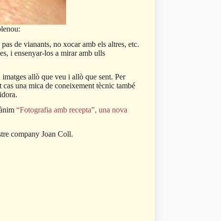
blenou:
pas de vianants, no xocar amb els altres, etc.
es, i ensenyar-los a mirar amb ulls
n imatges allò que veu i allò que sent. Per
est cas una mica de coneixement tècnic també
idora.
e ànim
“Fotografia amb recepta”, una nova
ostre company Joan Coll.