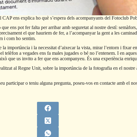
el CAP ens explica ho què s’espera dels acompanyants del Fotoclub Po
e ens pot fer falta per arribar amb seguretat al nostre destí: semàfors, 
precisament el que hauriem de fer, a l’acompanyar la gent a les caminad
em i com ho sentim.
la importància i la necessitat d’aixecar la vista, mirar l’entorn i fixar e
e el telèfon a vegades ens fa males jugades o bé no l’entenem. I en aqu
r això que us invito a fer que ens acompanyeu. És una experiència enriqu
alitzat al Regne Unit, sobre la importància de la fotografia en el nostr
oleu participar o teniu alguna pregunta, poseu-vos en contacte amb el n