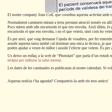
El nostre company Joan Coll, que coordina aquesta activitat amb 
Normalment caminem mirant a terra prestant atenció només en allò qu
Pocs miren amb ulls encuriosits el que ens envolta. Això últim, és 
encuriosits el que ens envolta, i no el que veiem, sinó com ho vei
És per això, que vaig demanar l’ajuda de vosaltres, per fer entendre 
assolir aquesta tarea també cal dominar una mica la tècnica, ja qu
poden ajudar a veure-hi millor i assolir l’efecte que volem. És pe
Us deixo un enllaç a la web de “Photolari” que parla d’un estudi re
teràpia per millorar la salut mental
.
Les dates de les caminades es publicaran al nostre calendari. Si v
Aquesta notícia t’ha agradat? Comparteix-la amb els teus amics!