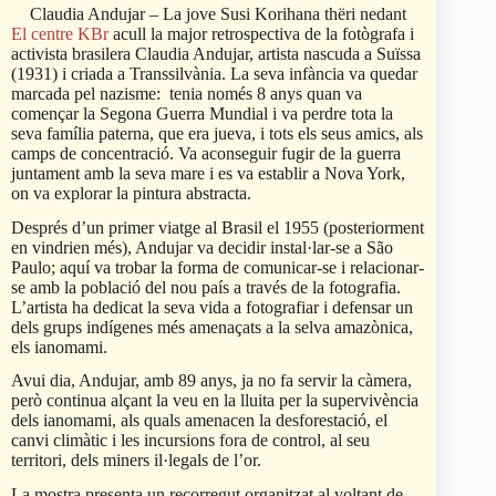
Claudia Andujar – La jove Susi Korihana thëri nedant
El centre KBr
acull la major retrospectiva de la fotògrafa i
activista brasilera Claudia Andujar, artista nascuda a Suïssa
(1931) i criada a Transsilvània. La seva infància va quedar
marcada pel nazisme: tenia només 8 anys quan va
començar la Segona Guerra Mundial i va perdre tota la
seva família paterna, que era jueva, i tots els seus amics, als
camps de concentració. Va aconseguir fugir de la guerra
juntament amb la seva mare i es va establir a Nova York,
on va explorar la pintura abstracta.
Després d’un primer viatge al Brasil el 1955 (posteriorment
en vindrien més), Andujar va decidir instal·lar-se a São
Paulo; aquí va trobar la forma de comunicar-se i relacionar-
se amb la població del nou país a través de la fotografia.
L’artista ha dedicat la seva vida a fotografiar i defensar un
dels grups indígenes més amenaçats a la selva amazònica,
els ianomami.
Avui dia, Andujar, amb 89 anys, ja no fa servir la càmera,
però continua alçant la veu en la lluita per la supervivència
dels ianomami, als quals amenacen la desforestació, el
canvi climàtic i les incursions fora de control, al seu
territori, dels miners il·legals de l’or.
La mostra presenta un recorregut organitzat al voltant de