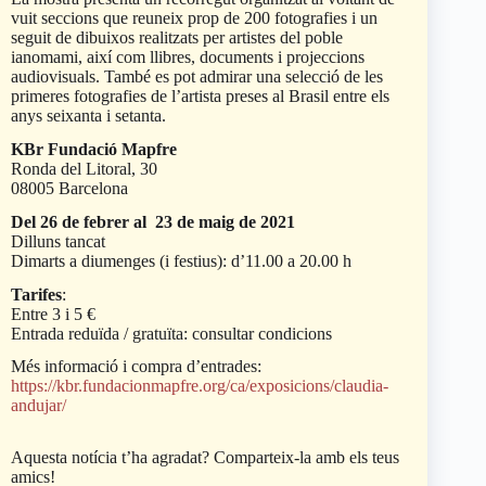
vuit seccions que reuneix prop de 200 fotografies i un
seguit de dibuixos realitzats per artistes del poble
ianomami, així com llibres, documents i projeccions
audiovisuals. També es pot admirar una selecció de les
primeres fotografies de l’artista preses al Brasil entre els
anys seixanta i setanta.
KBr Fundació Mapfre
Ronda del Litoral, 30
08005 Barcelona
Del 26 de febrer al 23 de maig de 2021
Dilluns tancat
Dimarts a diumenges (i festius): d’11.00 a 20.00 h
Tarifes
:
Entre 3 i 5 €
Entrada reduïda / gratuïta: consultar condicions
Més informació i compra d’entrades:
https://kbr.fundacionmapfre.org/ca/exposicions/claudia-
andujar/
Aquesta notícia t’ha agradat? Comparteix-la amb els teus
amics!