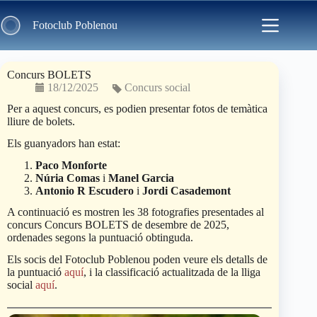
Skip
to
Fotoclub Poblenou
content
Concurs BOLETS
18/12/2025
Concurs social
Per a aquest concurs, es podien presentar fotos de temàtica
lliure de bolets.
Els guanyadors han estat:
Paco Monforte
Núria Comas
i
Manel Garcia
Antonio R Escudero
i
Jordi Casademont
A continuació es mostren les 38 fotografies presentades al
concurs
Concurs BOLETS de desembre de 2025,
ordenades segons la puntuació obtinguda.
Els socis del Fotoclub Poblenou poden veure els detalls de
la puntuació
aquí
, i la classificació actualitzada de la lliga
social
aquí
.