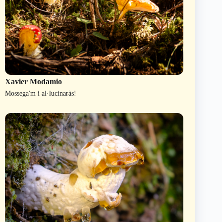
Xavier Modamio
Mossega'm i al·lucinaràs!