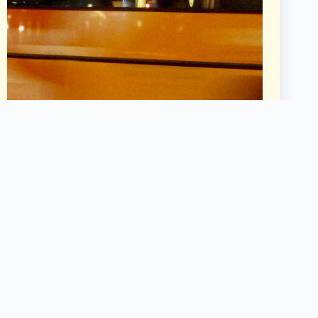
Jordi Amadó Juncà
47