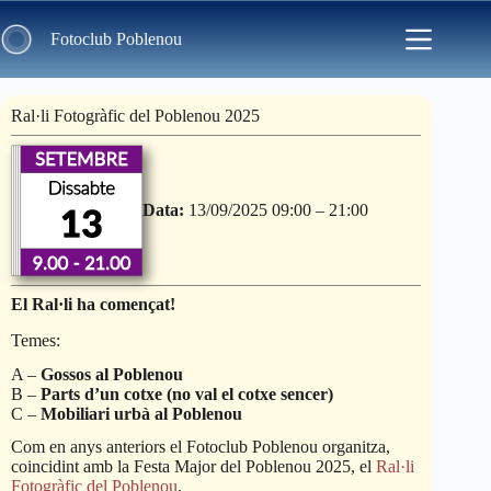
Skip
to
Fotoclub Poblenou
content
Ral·li Fotogràfic del Poblenou 2025
Data:
13/09/2025 09:00
–
21:00
El Ral·li ha començat!
Temes:
A –
Gossos al Poblenou
B –
Parts d’un cotxe (no val el cotxe sencer)
C –
Mobiliari urbà al Poblenou
Com en anys anteriors el Fotoclub Poblenou organitza,
coincidint amb la Festa Major del Poblenou 2025, el
Ral·li
Fotogràfic del Poblenou
.