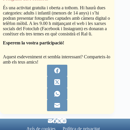
És una activitat gratuïta i oberta a tothom. Hi haurà dues
categories: adults i infantil (menors de 14 anys) i s’hi
podran presentar fotografies captades amb càmera digital o
telèfon mòbil. A les 9.00 h mitjançant el web i les xarxes
socials del Fotoclub (Facebook i Instagram) es donaran a
conèixer els tres temes en què consistirà el Ral·li.
Esperem la vostra participació!
Aquest esdeveniment et sembla interessant? Comparteix-lo
amb els teus amics!
Avís de cookies
Política de privacitat