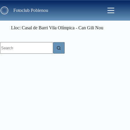
Skip
to
Fotoclub Poblenou
content
Lloc
Casal de Barri Vila Olímpica - Can Gili Nou
No
results