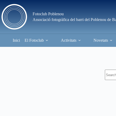
Skip
to
content
Fotoclub Poblenou
Associació fotogràfica del barri del Poblenou de B
Inici
El Fotoclub
Activitats
Novetats
No
results