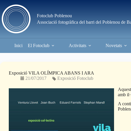
Skip
to
content
Fotoclub Poblenou
Associació fotogràfica del barri del Poblenou de B
Inici
El Fotoclub
Activitats
Novetats
Exposició VILA OLÍMPICA ABANS I ARA
21/07/2017
Exposició Fotoclub
Aquesta
amb il·
A conti
Pobleno