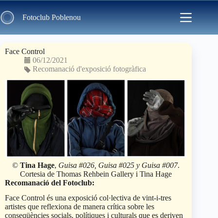
Skip
to
Fotoclub Poblenou
content
Face Control
06/12/2021
Recomanació d'exposició fotogràfica
©
Tina Hage
,
Guisa #026, Guisa #025 y Guisa #007
.
Cortesia de Thomas Rehbein Gallery i Tina Hage
Recomanació del Fotoclub:
Face Control és una exposició col·lectiva de vint-i-tres
artistes que reflexiona de manera crítica sobre les
conseqüències socials, polítiques i culturals que es deriven