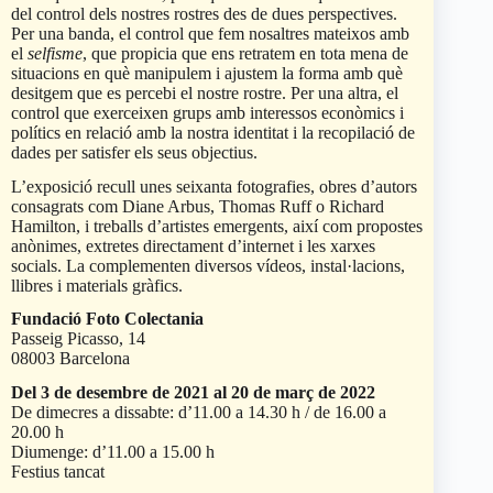
del control dels nostres rostres des de dues perspectives.
Per una banda, el control que fem nosaltres mateixos amb
el
selfisme
, que propicia que ens retratem en tota mena de
situacions en què manipulem i ajustem la forma amb què
desitgem que es percebi el nostre rostre. Per una altra, el
control que exerceixen grups amb interessos econòmics i
polítics en relació amb la nostra identitat i la recopilació de
dades per satisfer els seus objectius.
L’exposició recull unes seixanta fotografies, obres d’autors
consagrats com Diane Arbus, Thomas Ruff o Richard
Hamilton, i treballs d’artistes emergents, així com propostes
anònimes, extretes directament d’internet i les xarxes
socials. La complementen diversos vídeos, instal·lacions,
llibres i materials gràfics.
Fundació Foto Colectania
Passeig Picasso, 14
08003 Barcelona
Del 3 de desembre de 2021 al 20 de març de 2022
De dimecres a dissabte: d’11.00 a 14.30 h / de 16.00 a
20.00 h
Diumenge: d’11.00 a 15.00 h
Festius tancat