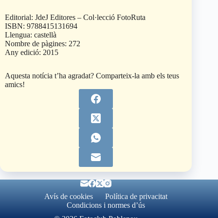
Editorial: JdeJ Editores – Col·lecció FotoRuta
ISBN: 9788415131694
Llengua: castellà
Nombre de pàgines: 272
Any edició: 2015
Aquesta notícia t’ha agradat? Comparteix-la amb els teus
amics!
Avís de cookies
Política de privacitat
Condicions i normes d’ús