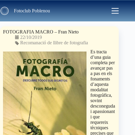
Skip
to
Fotoclub Poblenou
content
FOTOGRAFIA MACRO – Fran Nieto
22/10/2019
Recomanació de llibre de fotografia
Es tracta
d’una guia
completa per
avançar pas
a pas en els
fonaments
d’aquesta
modalitat
fotogràfica,
sovint
desconeguda
i apassionant
i que
requereix
tècniques
precises que