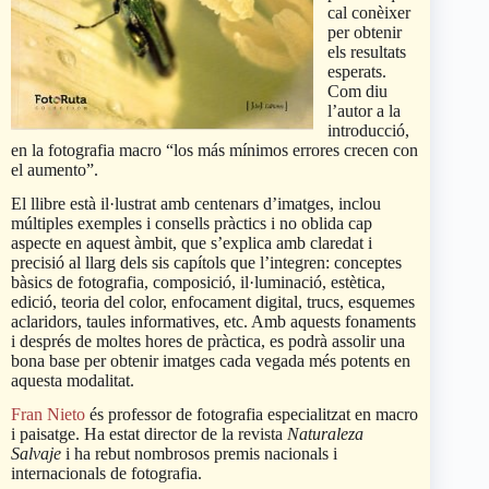
cal conèixer
per obtenir
els resultats
esperats.
Com diu
l’autor a la
introducció,
en la fotografia macro “los más mínimos errores crecen con
el aumento”.
El llibre està il·lustrat amb centenars d’imatges, inclou
múltiples exemples i consells pràctics i no oblida cap
aspecte en aquest àmbit, que s’explica amb claredat i
precisió al llarg dels sis capítols que l’integren: conceptes
bàsics de fotografia, composició, il·luminació, estètica,
edició, teoria del color, enfocament digital, trucs, esquemes
aclaridors, taules informatives, etc. Amb aquests fonaments
i després de moltes hores de pràctica, es podrà assolir una
bona base per obtenir imatges cada vegada més potents en
aquesta modalitat.
Fran Nieto
és professor de fotografia especialitzat en macro
i paisatge. Ha estat director de la revista
Naturaleza
Salvaje
i ha rebut nombrosos premis nacionals i
internacionals de fotografia.