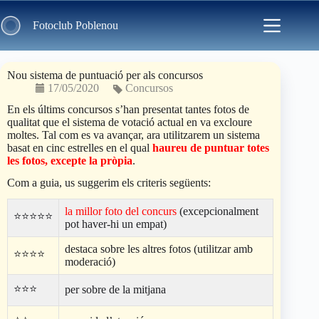
Skip
to
Fotoclub Poblenou
content
Nou sistema de puntuació per als concursos
17/05/2020
Concursos
En els últims concursos s’han presentat tantes fotos de
qualitat que el sistema de votació actual en va excloure
moltes. Tal com es va avançar, ara utilitzarem un sistema
basat en cinc estrelles en el qual
haureu de puntuar totes
les fotos, excepte la pròpia
.
Com a guia, us suggerim els criteris següents:
la millor foto del concurs
(excepcionalment
⭐⭐⭐⭐⭐
pot haver-hi un empat)
destaca sobre les altres fotos (utilitzar amb
⭐⭐⭐⭐
moderació)
⭐⭐⭐
per sobre de la mitjana