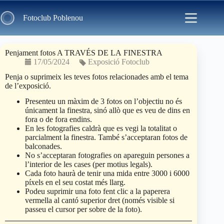
Skip
to
Fotoclub Poblenou
content
Penjament fotos A TRAVÉS DE LA FINESTRA
17/05/2024
Exposició Fotoclub
Penja o suprimeix les teves fotos relacionades amb el tema
de l’exposició.
Presenteu un màxim de 3 fotos on l’objectiu no és
únicament la finestra, sinó allò que es veu de dins en
fora o de fora endins.
En les fotografies caldrà que es vegi la totalitat o
parcialment la finestra. També s’acceptaran fotos de
balconades.
No s’acceptaran fotografies on apareguin persones a
l’interior de les cases (per motius legals).
Cada foto haurà de tenir una mida entre 3000 i 6000
píxels en el seu costat més llarg.
Podeu suprimir una foto fent clic a la paperera
vermella al cantó superior dret (només visible si
passeu el cursor per sobre de la foto).