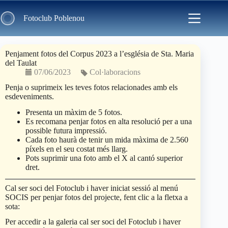
Skip
to
Fotoclub Poblenou
content
Penjament fotos del Corpus 2023 a l’església de Sta. Maria
del Taulat
07/06/2023
Col·laboracions
Penja o suprimeix les teves fotos relacionades amb els
esdeveniments.
Presenta un màxim de 5 fotos.
Es recomana penjar fotos en alta resolució per a una
possible futura impressió.
Cada foto haurà de tenir un mida màxima de 2.560
píxels en el seu costat més llarg.
Pots suprimir una foto amb el X al cantó superior
dret.
Cal ser soci del Fotoclub i haver iniciat sessió al menú
SOCIS per penjar fotos del projecte, fent clic a la fletxa a
sota:
Per accedir a la galeria cal ser soci del Fotoclub i haver