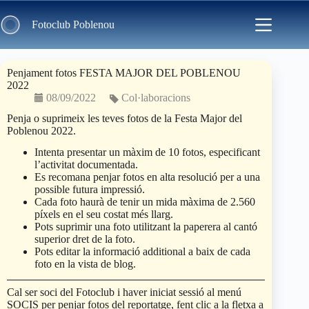
Skip
to
Fotoclub Poblenou
content
Penjament fotos FESTA MAJOR DEL POBLENOU
2022
08/09/2022
Col·laboracions
Penja o suprimeix les teves fotos de la Festa Major del
Poblenou 2022.
Intenta presentar un màxim de 10 fotos, especificant
l’activitat documentada.
Es recomana penjar fotos en alta resolució per a una
possible futura impressió.
Cada foto haurà de tenir un mida màxima de 2.560
píxels en el seu costat més llarg.
Pots suprimir una foto utilitzant la paperera al cantó
superior dret de la foto.
Pots editar la informació additional a baix de cada
foto en la vista de blog.
Cal ser soci del Fotoclub i haver iniciat sessió al menú
SOCIS per penjar fotos del reportatge, fent clic a la fletxa a