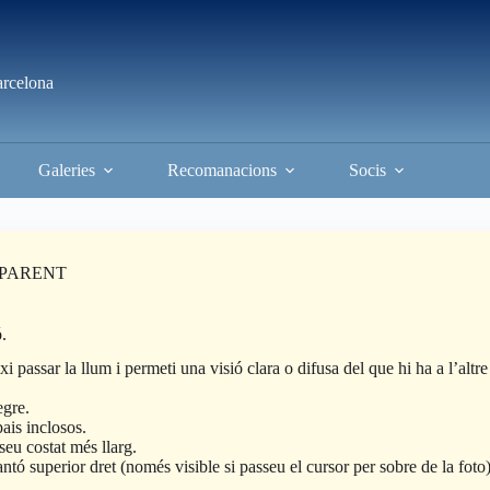
arcelona
Galeries
Recomanacions
Socis
NSPARENT
ó.
i passar la llum i permeti una visió clara o difusa del que hi ha a l’altr
egre.
pais inclosos.
seu costat més llarg.
antó superior dret (només visible si passeu el cursor per sobre de la fot