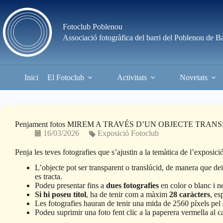
Skip
to
content
Fotoclub Poblenou
Associació fotogràfica del barri del Poblenou de B
Inici
El Fotoclub
Activitats
Novetats
Penjament fotos MIREM A TRAVÉS D’UN OBJECTE TRA
16/03/2026
Exposició Fotoclub
Penja les teves fotografies que s’ajustin a la temàtica de l’exposici
L’objecte pot ser transparent o translúcid, de manera que deix
es tracta.
Podeu presentar fins a
dues fotografies
en color o blanc i n
Si hi poseu títol
, ha de tenir com a màxim
28 caràcters
, es
Les fotografies hauran de tenir una mida de 2560 píxels pel 
Podeu suprimir una foto fent clic a la paperera vermella al c