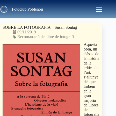
Skip
to
Fotoclub Poblenou
content
SOBRE LA FOTOGRAFIA – Susan Sontag
09/11/2019
Recomanació de llibre de fotografia
Aquesta
obra, un
clàssic de
la història
de la
crítica de
l’art,
s’allunya
del que
trobem
en la
gran
majoria
de llibres
de
fotografia