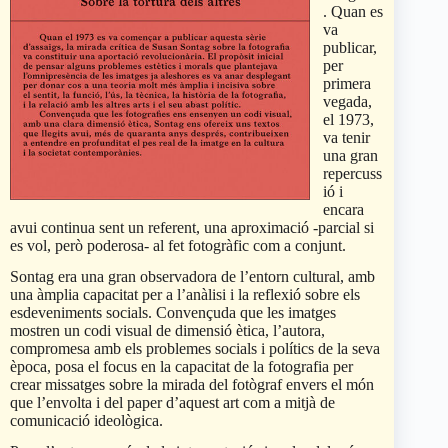
. Quan es
va
publicar,
per
primera
vegada,
el 1973,
va tenir
una gran
repercuss
ió i
encara
avui continua sent un referent, una aproximació -parcial si
es vol, però poderosa- al fet fotogràfic com a conjunt.
Sontag era una gran observadora de l’entorn cultural, amb
una àmplia capacitat per a l’anàlisi i la reflexió sobre els
esdeveniments socials. Convençuda que les imatges
mostren un codi visual de dimensió ètica, l’autora,
compromesa amb els problemes socials i polítics de la seva
època, posa el focus en la capacitat de la fotografia per
crear missatges sobre la mirada del fotògraf envers el món
que l’envolta i del paper d’aquest art com a mitjà de
comunicació ideològica.