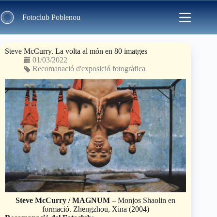
Skip
to
Fotoclub Poblenou
content
Steve McCurry. La volta al món en 80 imatges
01/03/2022
Recomanació d'exposició fotogràfica
Steve McCurry / MAGNUM
– Monjos Shaolin en
formació. Zhengzhou, Xina (2004)