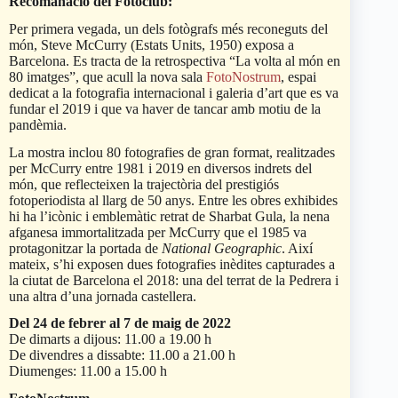
Recomanació del Fotoclub:
Per primera vegada, un dels fotògrafs més reconeguts del
món, Steve McCurry (Estats Units, 1950) exposa a
Barcelona. Es tracta de la retrospectiva “La volta al món en
80 imatges”, que acull la nova sala
FotoNostrum
, espai
dedicat a la fotografia internacional i galeria d’art que es va
fundar el 2019 i que va haver de tancar amb motiu de la
pandèmia.
La mostra inclou 80 fotografies de gran format, realitzades
per McCurry entre 1981 i 2019 en diversos indrets del
món, que reflecteixen la trajectòria del prestigiós
fotoperiodista al llarg de 50 anys. Entre les obres exhibides
hi ha l’icònic i emblemàtic retrat de Sharbat Gula, la nena
afganesa immortalitzada per McCurry que el 1985 va
protagonitzar la portada de
National Geographic
. Així
mateix, s’hi exposen dues fotografies inèdites capturades a
la ciutat de Barcelona el 2018: una del terrat de la Pedrera i
una altra d’una jornada castellera.
Del 24 de febrer al 7 de maig de 2022
De dimarts a dijous: 11.00 a 19.00 h
De divendres a dissabte: 11.00 a 21.00 h
Diumenges: 11.00 a 15.00 h