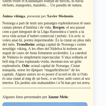
varem veure el Kilimanjaro rodejat de núvols, hi havia
elefants, mangostes, marabús… Un paradis de natura.
Ànima vikinga
, presentat per
Xavier Modamio
.
Noruega a part de tenir uns paisatges esplendorosos té unes
ciutats plenes d’història i de vida.
Bergen
: el seu passat
com a part integrant de la Lliga Hanseàtica s’uneix a la
seva vida actual d’indret comercial i turístic. Un avís: si
voleu anar-hi, porteu impermeable. És la ciutat on plou més
del món.
Trondheim
: antiga capital de Noruega i centre
neuràlgic viking. A les ribes del Nidelva hi trobem un
seguit de cases de fusta fortament acolorides. La catedral
de Nidaros és simplement espectacular. S’alça solitaria al
bell mig d’una esplanada verda, mostran-nos un gòtic
esplendorós.
Oslo
: actual capital de Noruega. Ciutat
tranquila, sense les típiques “magnificiències” de les
capitals. Alguns autors no es posen d’acord en dir si Oslo
és una ciutat al mig de un bosc, o un bosc amb cases al seu
interior. Els jardins són inabastables i n’hi han per tot arreu.
Algunes fotos presentades per
Jaume Melo
: