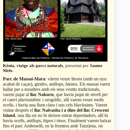
Kènia, viatge als parcs naturals
, presentat per
Jaume
Melo
.
Parc de Massai-Mara
: vàrem veure lleons (amb un nyu
acabat de caçar), girafes, antílops, hienes. Els massai varen
ballar per a nosaltres amb els seus vestits tradicionals,
varem pujar al
llac Nakuru
, que havia pujat de nivell per
el canvi pluviomètric i orogràfic, allí varem veure molts
ocells, i havia una llum clara i uns cels blavíssims. Varem
visitar després el
llac Naivasha i a dins del llac Crescent
Island
, una illa on no hi deixen entrar depredadors, allí hi
havia ocells, antílops, hipos i rinos. Finalment varem baixar
fins el parc Amboselli, en la frontera amb Tanzània, on