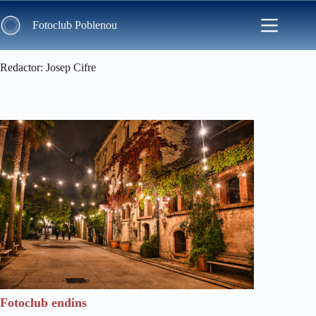
Skip
to
Fotoclub Poblenou
content
Redactor
Josep Cifre
Fotoclub endins