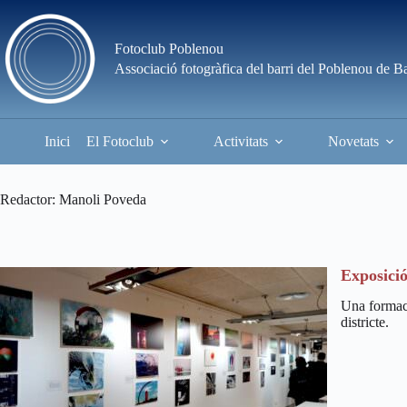
Skip
to
content
Fotoclub Poblenou
Associació fotogràfica del barri del Poblenou de B
Inici
El Fotoclub
Activitats
Novetats
Redactor
Manoli Poveda
Exposició
Una formaci
districte.