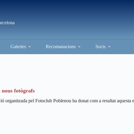
arcelona
Galeries
Recomanacions
Socis
 nous fotògrafs
ó organitzada pel Fotoclub Poblenou ha donat com a resultat aquesta expo