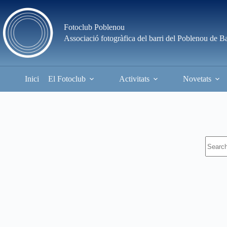
Skip
to
content
Fotoclub Poblenou
Associació fotogràfica del barri del Poblenou de B
Inici
El Fotoclub
Activitats
Novetats
No
results