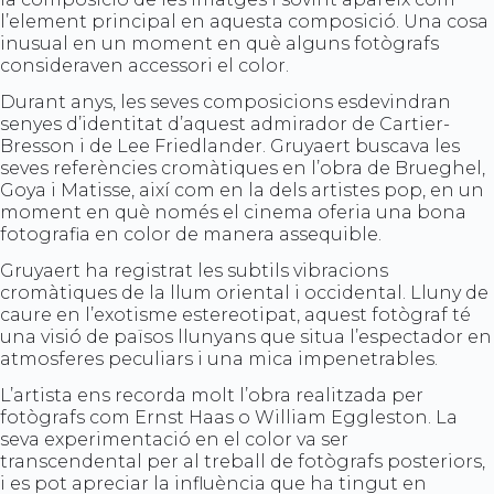
l’element principal en aquesta composició. Una cosa
inusual en un moment en què alguns fotògrafs
consideraven accessori el color.
Durant anys, les seves composicions esdevindran
senyes d’identitat d’aquest admirador de Cartier-
Bresson i de Lee Friedlander. Gruyaert buscava les
seves referències cromàtiques en l’obra de Brueghel,
Goya i Matisse, així com en la dels artistes pop, en un
moment en què només el cinema oferia una bona
fotografia en color de manera assequible.
Gruyaert ha registrat les subtils vibracions
cromàtiques de la llum oriental i occidental. Lluny de
caure en l’exotisme estereotipat, aquest fotògraf té
una visió de països llunyans que situa l’espectador en
atmosferes peculiars i una mica impenetrables.
L’artista ens recorda molt l’obra realitzada per
fotògrafs com Ernst Haas o William Eggleston. La
seva experimentació en el color va ser
transcendental per al treball de fotògrafs posteriors,
i es pot apreciar la influència que ha tingut en