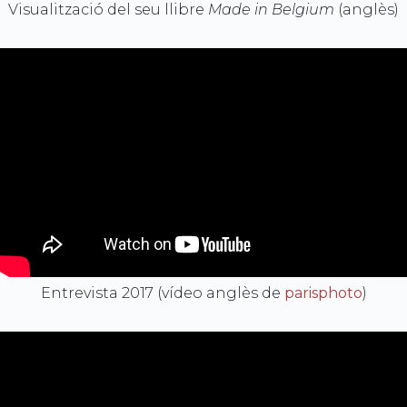
Visualització del seu llibre
Made in Belgium
(anglès)
Entrevista 2017 (vídeo anglès de
parisphoto
)