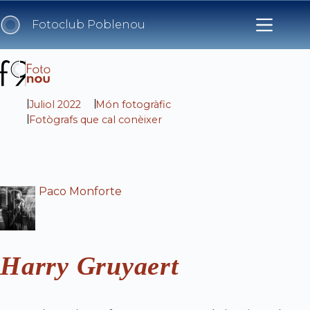
Skip
to
Fotoclub Poblenou
content
Juliol 2022
Món fotogràfic
Fotògrafs que cal conèixer
Paco Monforte
Harry Gruyaert