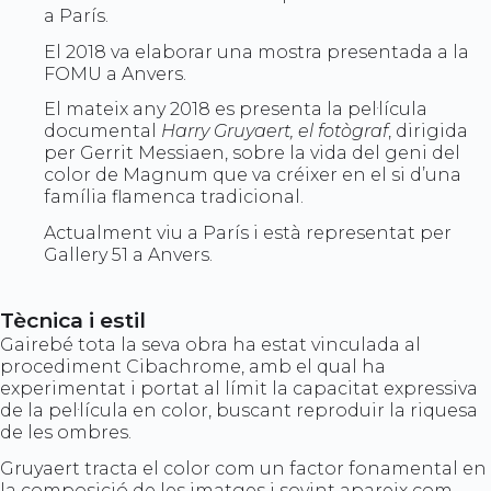
a París.
El 2018 va elaborar una mostra presentada a la
FOMU a Anvers.
El mateix any 2018 es presenta la pel·lícula
documental
Harry Gruyaert, el fotògraf
, dirigida
per Gerrit Messiaen, sobre la vida del geni del
color de Magnum que va créixer en el si d’una
família flamenca tradicional.
Actualment viu a París i està representat per
Gallery 51 a Anvers.
Tècnica i estil
Gairebé tota la seva obra ha estat vinculada al
procediment Cibachrome, amb el qual ha
experimentat i portat al límit la capacitat expressiva
de la pel·lícula en color, buscant reproduir la riquesa
de les ombres.
Gruyaert tracta el color com un factor fonamental en
la composició de les imatges i sovint apareix com