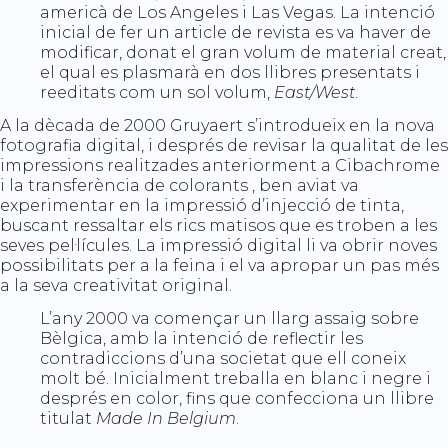
americà de Los Angeles i Las Vegas. La intenció
inicial de fer un article de revista es va haver de
modificar, donat el gran volum de material creat,
el qual es plasmarà en dos llibres presentats i
reeditats com un sol volum,
East/West
.
A la dècada de 2000 Gruyaert s’introdueix en la nova
fotografia digital, i després de revisar la qualitat de les
impressions realitzades anteriorment a Cibachrome
i la transferència de colorants , ben aviat va
experimentar en la impressió d’injecció de tinta,
buscant ressaltar els rics matisos que es troben a les
seves pel·lícules. La impressió digital li va obrir noves
possibilitats per a la feina i el va apropar un pas més
a la seva creativitat original.
L’any 2000 va començar un llarg assaig sobre
Bèlgica, amb la intenció de reflectir les
contradiccions d’una societat que ell coneix
molt bé. Inicialment treballa en blanc i negre i
després en color, fins que confecciona un llibre
titulat
Made In Belgium
.