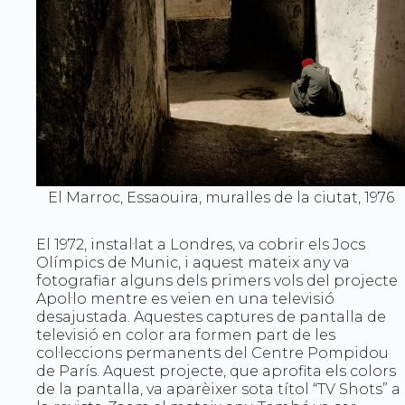
El Marroc, Essaouira, muralles de la ciutat, 1976
El 1972, instal·lat a Londres, va cobrir els Jocs
Olímpics de Munic, i aquest mateix any va
fotografiar alguns dels primers vols del projecte
Apol·lo mentre es veien en una televisió
desajustada. Aquestes captures de pantalla de
televisió en color ara formen part de les
col·leccions permanents del Centre Pompidou
de París. Aquest projecte, que aprofita els colors
de la pantalla, va aparèixer sota títol “TV Shots” a