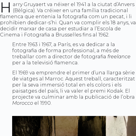
H
arry Gruyaert va néixer el 1941 a la ciutat d’Anvers
(Bèlgica). Va créixer en una família tradicional
flamenca que entenia la fotografia com un pecat, i li
prohibien dedicar-s’hi. Quan va complir els 18 anys, va
decidir marxar de casa per estudiar a l’Escola de
Cinema i Fotografia a Brussel·les fins al 1962.
Entre 1963 i 1967, a París, es va dedicar a la
fotografia de forma professional, a més de
treballar com a director de fotografia
freelance
per a la televisió flamenca.
El 1969 va emprendre el primer d’una llarga sèrie
de viatges al Marroc. Aquest treball, caracteritzat
per la seva immersió total en els colors i els
paisatges del país, li va valer el premi Kodak. El
projecte va culminar amb la publicació de l’obra
Morocco
el 1990.