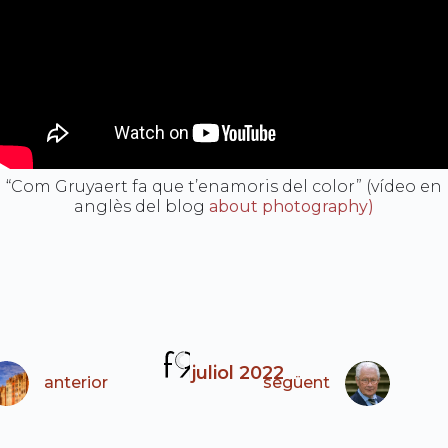
“Com Gruyaert fa que t’enamoris del color” (vídeo en
anglès del blog
about photography)
juliol 2022
anterior
següent