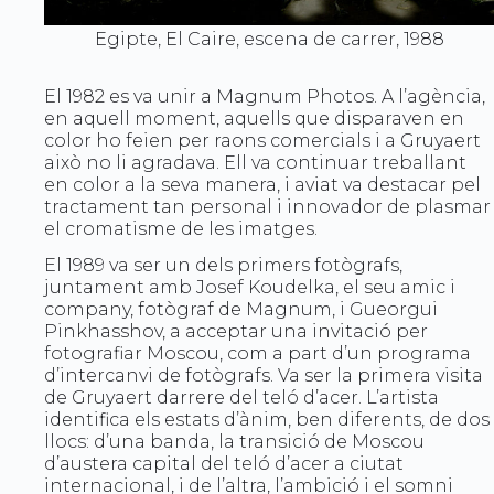
Egipte, El Caire, escena de carrer, 1988
El 1982 es va unir a Magnum Photos. A l’agència,
en aquell moment, aquells que disparaven en
color ho feien per raons comercials i a Gruyaert
això no li agradava. Ell va continuar treballant
en color a la seva manera, i aviat va destacar pel
tractament tan personal i innovador de plasmar
el cromatisme de les imatges.
El 1989 va ser un dels primers fotògrafs,
juntament amb Josef Koudelka, el seu amic i
company, fotògraf de Magnum, i Gueorgui
Pinkhasshov, a acceptar una invitació per
fotografiar Moscou, com a part d’un programa
d’intercanvi de fotògrafs. Va ser la primera visita
de Gruyaert darrere del teló d’acer. L’artista
identifica els estats d’ànim, ben diferents, de dos
llocs: d’una banda, la transició de Moscou
d’austera capital del teló d’acer a ciutat
internacional, i de l’altra, l’ambició i el somni