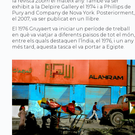
la revista
Zoom
el mateix any. També va ser
exhibit a la Delpire Gallery el 1974 i a Phillips de
Pury and Company de Nova York. Posteriorment,
el 2007, va ser publicat en un llibre.
El 1976 Gruyaert va iniciar un període de treball
en què va viatjar a diferents països de tot el món,
entre els quals destaquen l’Índia, el 1976, i un any
més tard, aquesta tasca el va portar a Egipte.