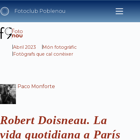
Skip
to
Fotoclub Poblenou
content
Abril 2023
Món fotogràfic
Fotògrafs que cal conèixer
Paco Monforte
Robert Doisneau. La
vida quotidiana a París