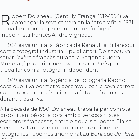
R
obert Doisneau (Gentilly, França, 1912-1994) va
començar la seva carrera en la fotografia el 1931
treballant com a aprenent amb el fotògraf
modernista francès André Vigneau.
El 1934 es va unir a la fàbrica de Renault a Billancourt
com a fotògraf industrial i publicitari. Doisneau va
servir l’exèrcit francès durant la Segona Guerra
Mundial, i posteriorment va tornar a París per
treballar com a fotògraf independent.
El 1949 es va unir a l’agència de fotografia Rapho,
cosa que li va permetre desenvolupar la seva carrera
com a documentalista i com a fotògraf de moda
durant tres anys.
A la dècada de 1950, Doisneau treballa per compte
propi, i també col·labora amb diversos artistes i
escriptors francesos, entre els quals el poeta Blaise
Cendrars. Junts van col·laborar en un llibre de
fotografies i poemes anomenat
La Banlieue de Paris