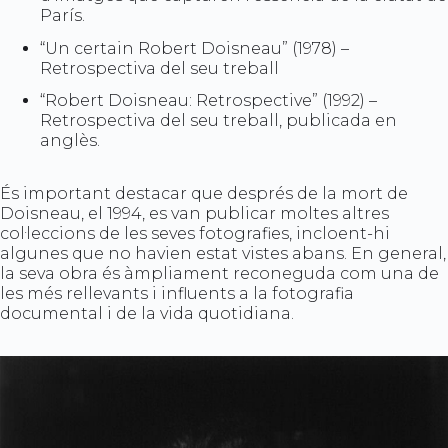
París.
“Un certain Robert Doisneau” (1978) –
Retrospectiva del seu treball
“Robert Doisneau: Retrospective” (1992) –
Retrospectiva del seu treball, publicada en
anglès.
És important destacar que després de la mort de
Doisneau, el 1994, es van publicar moltes altres
col·leccions de les seves fotografies, incloent-hi
algunes que no havien estat vistes abans. En general,
la seva obra és àmpliament reconeguda com una de
les més rellevants i influents a la fotografia
documental i de la vida quotidiana.