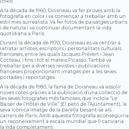
(1949).
A la dècada de 1960, Doisneau va fer proves amb la
fotografia en color i va començar a treballar amb un
estil més surrealista. Va fer fotos de paisatges urbans
i de natura i va continuar documentant la vida
quotidiana a París.
Durant la dècada de 1970, Doisneau es va centrar a
retratar artistes, escriptors i personalitats culturals
franceses, entre les quals Jacques Prévert i Jean
Cocteau, i fins i tot el mateix Picasso. També va
treballar per a diverses revistes i publicacions
franceses proporcionant imatges per a les seves
portades i reportatges.
A la dècada de 1980, la fama de Doisneau va assolir
noves cotes gràcies a la publicació d’una col·lecció de
les seves fotografies més famoses, que incloïa “Le
Baiser de l’Hôtel de Ville” (El petó de l’Ajuntament), la
seva icònica imatge de la parella besant-se als
carrers de París. Amb aquesta fotografia aconseguiria
un reconeixement a escala mundial que li canviaria
la vida completament.