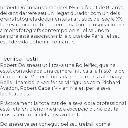
Robert Doisneau va morir el 1994, a l’edat de 81 anys,
deixant darrere seu un llegat durador com un dels
grans fotògrafs documentals i artístics del segle XX.
La seva obra continua sent una font d’inspiració per
a molts fotògrafs contemporanis i el seu nom
sempre està associat amb la ciutat de París i el seu
estil de vida bohemi i romàntic.
Tècnica i estil
Robert Doisneau utilitzava una Rolleiflex, que ha
estat considerada una càmera mítica a la història de
la fotografia. Va ser fabricada per la marca alemanya
Rollei, i també la van fer servir figures com Richard
Avedon, Robert Capa i Vivian Maier, per la seva
facilitat d’ús.
Pràcticament la totalitat de la seva obra professional
està feta en blanc i negre, a excepció d’una petita
mostra en color dels anys vuitanta.
Doisneau va ser conegut pel seu treball com a