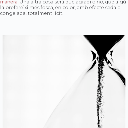
manera
. Una altra cosa serà que agradi o no, que algú
la prefereixi més fosca, en color, amb efecte seda o
congelada, totalment lícit.