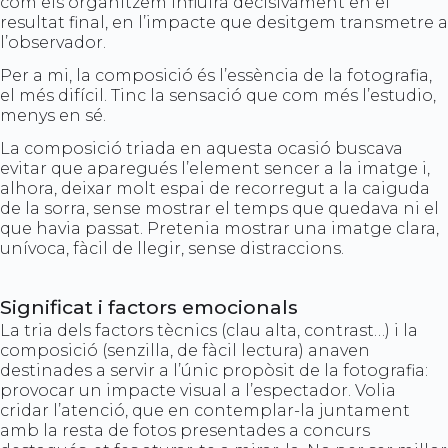
com els organitzem influirà decisivament en el
resultat final, en l’impacte que desitgem transmetre a
l’observador.
Per a mi, la composició és l’essència de la fotografia,
el més difícil. Tinc la sensació que com més l’estudio,
menys en sé.
La composició triada en aquesta ocasió buscava
evitar que aparegués l’element sencer a la imatge i,
alhora, deixar molt espai de recorregut a la caiguda
de la sorra, sense mostrar el temps que quedava ni el
que havia passat. Pretenia mostrar una imatge clara,
unívoca, fàcil de llegir, sense distraccions.
Significat i factors emocionals
La tria dels factors tècnics (clau alta, contrast…) i la
composició (senzilla, de fàcil lectura) anaven
destinades a servir a l’únic propòsit de la fotografia:
provocar un impacte visual a l’espectador. Volia
cridar l’atenció, que en contemplar-la juntament
amb la resta de fotos presentades a concurs