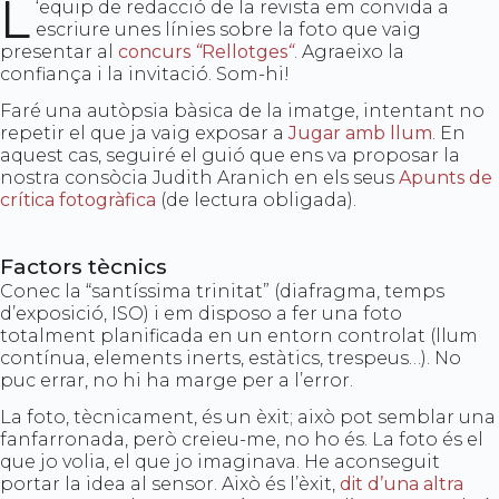
L
‘equip de redacció de la revista em convida a
escriure unes línies sobre la foto que vaig
presentar al
concurs
“
Rellotges
“
. Agraeixo la
confiança i la invitació. Som-hi!
Faré una autòpsia bàsica de la imatge, intentant no
repetir el que ja vaig exposar a
Jugar amb llum
. En
aquest cas, seguiré el guió que ens va proposar la
nostra consòcia Judith Aranich en els seus
Apunts de
crítica fotogràfica
(de lectura obligada).
Factors tècnics
Conec la “santíssima trinitat” (diafragma, temps
d’exposició, ISO) i em disposo a fer una foto
totalment planificada en un entorn controlat (llum
contínua, elements inerts, estàtics, trespeus…). No
puc errar, no hi ha marge per a l’error.
La foto, tècnicament, és un èxit; això pot semblar una
fanfarronada, però creieu-me, no ho és. La foto és el
que jo volia, el que jo imaginava. He aconseguit
portar la idea al sensor. Això és l’èxit,
dit d’una altra