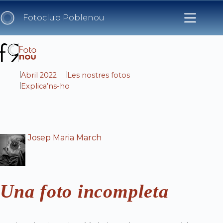
Skip
to
Fotoclub Poblenou
content
Abril 2022
Les nostres fotos
Explica’ns-ho
Josep Maria March
Una foto incompleta