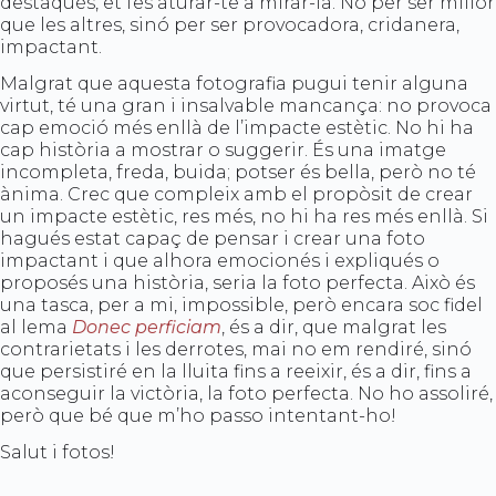
destaqués, et fes aturar-te a mirar-la. No per ser millor
que les altres, sinó per ser provocadora, cridanera,
impactant.
Malgrat que aquesta fotografia pugui tenir alguna
virtut, té una gran i insalvable mancança: no provoca
cap emoció més enllà de l’impacte estètic. No hi ha
cap història a mostrar o suggerir. És una imatge
incompleta, freda, buida; potser és bella, però no té
ànima. Crec que compleix amb el propòsit de crear
un impacte estètic, res més, no hi ha res més enllà. Si
hagués estat capaç de pensar i crear una foto
impactant i que alhora emocionés i expliqués o
proposés una història, seria la foto perfecta. Això és
una tasca, per a mi, impossible, però encara soc fidel
al lema
Donec perficiam
, és a dir, que malgrat les
contrarietats i les derrotes, mai no em rendiré, sinó
que persistiré en la lluita fins a reeixir, és a dir, fins a
aconseguir la victòria, la foto perfecta. No ho assoliré,
però que bé que m’ho passo intentant-ho!
Salut i fotos!