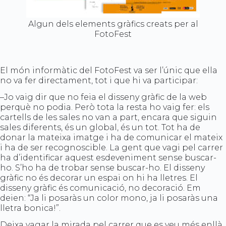
Algun dels elements gràfics creats per al
FotoFest
El món informàtic del FotoFest va ser l’únic que ella
no va fer directament, tot i que hi va participar:
–Jo vaig dir que no feia el disseny gràfic de la web
perquè no podia. Però tota la resta ho vaig fer: els
cartells de les sales no van a part, encara que siguin
sales diferents, és un global, és un tot. Tot ha de
donar la mateixa imatge i ha de comunicar el mateix
i ha de ser recognoscible. La gent que vagi pel carrer
ha d’identificar aquest esdeveniment sense buscar-
ho. S’ho ha de trobar sense buscar-ho. El disseny
gràfic no és decorar un espai on hi ha lletres. El
disseny gràfic és comunicació, no decoració. Em
deien: “Ja li posaràs un color mono, ja li posaràs una
lletra bonica!”.
Deixa vagar la mirada pel carrer que es veu més enllà