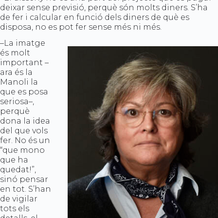
deixar sense previsió, perquè són molts diners. S’ha
de fer i calcular en funció dels diners de què es
disposa, no es pot fer sense més ni més.
–La imatge
és molt
important –
ara és la
Manoli la
que es posa
seriosa–,
perquè
dona la idea
del que vols
fer. No és un
“que mono
que ha
quedat!”,
sinó pensar
en tot. S’han
de vigilar
tots els