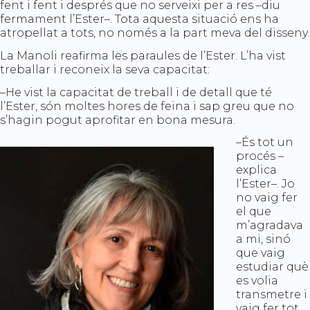
fent i fent i després que no serveixi per a res –diu
fermament l’Ester–. Tota aquesta situació ens ha
atropellat a tots, no només a la part meva del disseny.
La Manoli reafirma les paraules de l’Ester. L’ha vist
treballar i reconeix la seva capacitat:
–He vist la capacitat de treball i de detall que té
l’Ester, són moltes hores de feina i sap greu que no
s’hagin pogut aprofitar en bona mesura.
–És tot un
procés –
explica
l’Ester–. Jo
no vaig fer
el que
m’agradava
a mi, sinó
que vaig
estudiar què
es volia
transmetre i
vaig fer tot