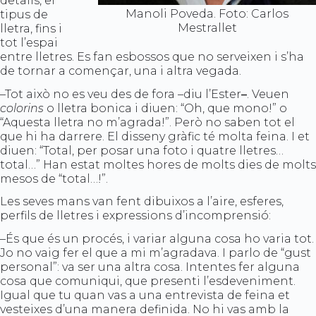
detalls, el
Manoli Poveda. Foto: Carlos
tipus de
Mestrallet
lletra, fins i
tot l’espai
entre lletres. Es fan esbossos que no serveixen i s’ha
de tornar a començar, una i altra vegada.
–Tot això no es veu des de fora –diu l’Ester
–
. Veuen
colorins
o lletra bonica i diuen: “Oh, que mono!” o
“Aquesta lletra no m’agrada!”. Però no saben tot el
que hi ha darrere. El disseny gràfic té molta feina. I et
diuen: “Total, per posar una foto i quatre lletres…
total…” Han estat moltes hores de molts dies de molts
mesos de “total…!”.
Les seves mans van fent dibuixos a l’aire, esferes,
perfils de lletres i expressions d’incomprensió:
–És que és un procés, i variar alguna cosa ho varia tot.
Jo no vaig fer el que a mi m’agradava. I parlo de “gust
personal”: va ser una altra cosa. Intentes fer alguna
cosa que comuniqui, que presenti l’esdeveniment.
Igual que tu quan vas a una entrevista de feina et
vesteixes d’una manera definida. No hi vas amb la