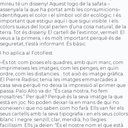
mireu té un disseny! Aquest logo de la safata –
assenyala la que ha portat amb les consumicions–
identifiques el color i el símbol: vol dir ecològic. I és
important que estigui aquí i que sigui visible. I els
colors suaus del local parlen d’una cosa natural, de la
terra. Tot és disseny. El cartell de l’extintor, vermell. El
veus a la primera, i és molt important perquè és de
seguretat, t’està informant. És bàsic.
I ho aplica al FotoFest:
–És tot: com poses els quadres, amb quin marc, com
imprimeixes les imatges, com les penges, en quin
ordre, com les distancies… tot això és imatge gràfica.
El Pierre Radisic tenia les imatges emmarcades a
casa seva perquè no deixa la impressió al primer que
passa. Palo Alto va dir: “És casa nostra, ho fem
nosaltres.” Per què? Perquè és la seva imatge la que
està en joc. No poden deixar-la en mans de qui no
coneixen i que no saben com ho farà. Ells van fer els
seus cartells amb la seva tipografia i en els seus colors
blanc i negre: senzill, clar, meridià, ho llegies
facilíssim. Ells ja deien: “És el nostre nom el que està