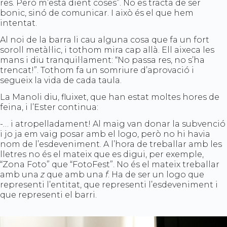
res. Però m’està dient coses”. No es tracta de ser
bonic, sinó de comunicar. I això és el que hem
intentat.
Al noi de la barra li cau alguna cosa que fa un fort
soroll metàl·lic, i tothom mira cap allà. Ell aixeca les
mans i diu tranquil·lament: “No passa res, no s’ha
trencat!”. Tothom fa un somriure d’aprovació i
segueix la vida de cada taula.
La Manoli diu, fluixet, que han estat moltes hores de
feina, i l’Ester continua:
-… i atropelladament! Al maig van donar la subvenció
i jo ja em vaig posar amb el logo, però no hi havia
nom de l’esdeveniment. A l’hora de treballar amb les
lletres no és el mateix que es digui, per exemple,
“Zona Foto” que “FotoFest”. No és el mateix treballar
amb una
z
que amb una
f
. Ha de ser un logo que
representi l’entitat, que representi l’esdeveniment i
que representi el barri.