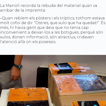
La Manoli recorda la rebuda del material quan va
arribar de la impremta:
–Quan rebíem els pòsters i els tríptics, tothom estava
molt cofoi de dir: “Ostres, que xulo que ha quedat!”. És
més, hi havia gent que deia que no tenia cap
inconvenient a deixar-los a les botigues, perquè són
xulos
,
donen informació, són atractius, cridaven
l’atenció allà on els posessis.