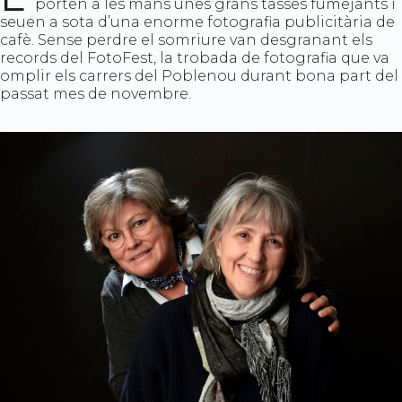
porten a les mans unes grans tasses fumejants i
seuen a sota d’una enorme fotografia publicitària de
cafè. Sense perdre el somriure van desgranant els
records del FotoFest, la trobada de fotografia que va
omplir els carrers del Poblenou durant bona part del
passat mes de novembre.