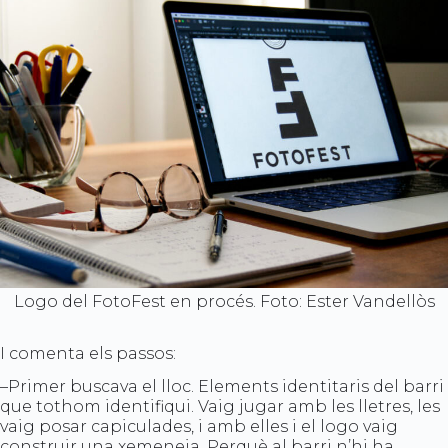
Logo del FotoFest en procés. Foto: Ester Vandellòs
I comenta els passos:
–Primer buscava el lloc. Elements identitaris del barri
que tothom identifiqui. Vaig jugar amb les lletres, les
vaig posar capiculades, i amb elles i el logo vaig
construir una xemeneia. Perquè al barri n’hi ha