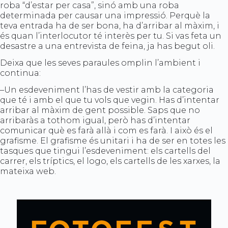
roba “d’estar per casa”, sinó amb una roba
determinada per causar una impressió. Perquè la
teva entrada ha de ser bona, ha d’arribar al màxim, i
és quan l’interlocutor té interès per tu. Si vas feta un
desastre a una entrevista de feina, ja has begut oli.
Deixa que les seves paraules omplin l’ambient i
continua:
–Un esdeveniment l’has de vestir amb la categoria
que té i amb el que tu vols que vegin. Has d’intentar
arribar al màxim de gent possible. Saps que no
arribaràs a tothom igual, però has d’intentar
comunicar què es farà allà i com es farà. I això és el
grafisme. El grafisme és unitari i ha de ser en totes les
tasques que tingui l’esdeveniment: els cartells del
carrer, els tríptics, el logo, els cartells de les xarxes, la
mateixa web.