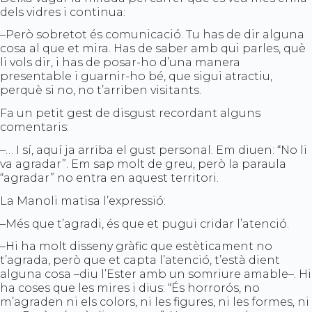
dels vidres i continua:
–Però sobretot és comunicació. Tu has de dir alguna
cosa al que et mira. Has de saber amb qui parles, què
li vols dir, i has de posar-ho d’una manera
presentable i guarnir-ho bé, que sigui atractiu,
perquè si no, no t’arriben visitants.
Fa un petit gest de disgust recordant alguns
comentaris:
–… I sí, aquí ja arriba el gust personal. Em diuen: “No li
va agradar”. Em sap molt de greu, però la paraula
“agradar” no entra en aquest territori.
La Manoli matisa l’expressió:
–Més que t’agradi, és que et pugui cridar l’atenció.
–Hi ha molt disseny gràfic que estèticament no
t’agrada, però que et capta l’atenció, t’està dient
alguna cosa –diu l’Ester amb un somriure amable–. Hi
ha coses que les mires i dius: “És horrorós, no
m’agraden ni els colors, ni les figures, ni les formes, ni