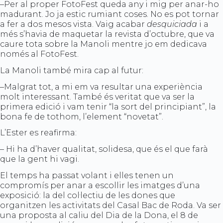
–Per al proper FotoFest queda any i mig per anar-ho
madurant. Jo ja estic rumiant coses. No es pot tornar
a fer a dos mesos vista. Vaig acabar
desquiciada
i a
més s’havia de maquetar la revista d’octubre, que va
caure tota sobre la Manoli mentre jo em dedicava
només al FotoFest.
La Manoli també mira cap al futur:
–Malgrat tot, a mi em va resultar una experiència
molt interessant. També és veritat que va ser la
primera edició i vam tenir “la sort del principiant”, la
bona fe de tothom, l’element “novetat”.
L’Ester es reafirma:
– Hi ha d’haver qualitat, solidesa, que és el que farà
que la gent hi vagi.
El temps ha passat volant i elles tenen un
compromís per anar a escollir les imatges d’una
exposició: la del col·lectiu de les dones que
organitzen les activitats del Casal Bac de Roda. Va ser
una proposta al caliu del Dia de la Dona, el 8 de