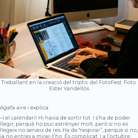
Treballant en la creació del tríptic del FotoFest. Foto:
Ester Vandellòs
Agafa aire i explica:
–I el calendari! Hi havia de sortir tot. I s’ha de poder
llegir, perquè ho puc estrènyer molt, però si no es
llegeix no serveix de res. Ha de “respirar”, perquè si no,
ja no entres a mirar-t’ho. És complicat. I a l’octubre,