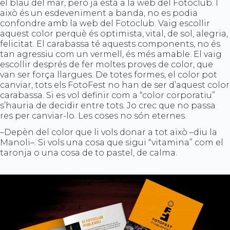
el blau del mar, però ja està a la web del Fotoclub. I
això és un esdeveniment a banda, no es podia
confondre amb la web del Fotoclub. Vaig escollir
aquest color perquè és optimista, vital, de sol, alegria,
felicitat. El carabassa té aquests components, no és
tan agressiu com un vermell, és més amable. El vaig
escollir després de fer moltes proves de color, que
van ser força llargues. De totes formes, el color pot
canviar, tots els FotoFest no han de ser d’aquest color
carabassa. Si es vol definir com a “color corporatiu”
s’hauria de decidir entre tots. Jo crec que no passa
res per canviar-lo. Les coses no són eternes.
–Depèn del color que li vols donar a tot això –diu la
Manoli–. Si vols una cosa que sigui “vitamina” com el
taronja o una cosa de to pastel, de calma.