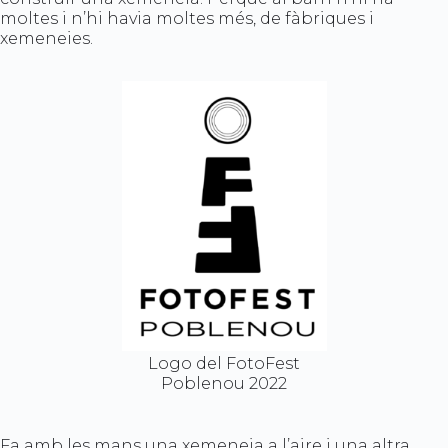
moltes i n’hi havia moltes més, de fàbriques i
xemeneies.
Logo del FotoFest
Poblenou 2022
Fa amb les mans una xemeneia a l’aire i una altra