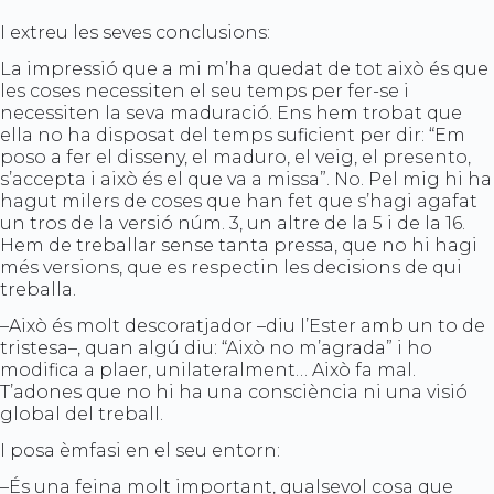
I extreu les seves conclusions:
La impressió que a mi m’ha quedat de tot això és que
les coses necessiten el seu temps per fer-se i
necessiten la seva maduració. Ens hem trobat que
ella no ha disposat del temps suficient per dir: “Em
poso a fer el disseny, el maduro, el veig, el presento,
s’accepta i això és el que va a missa”. No. Pel mig hi ha
hagut milers de coses que han fet que s’hagi agafat
un tros de la versió núm. 3, un altre de la 5 i de la 16.
Hem de treballar sense tanta pressa, que no hi hagi
més versions, que es respectin les decisions de qui
treballa.
–Això és molt descoratjador –diu l’Ester amb un to de
tristesa–, quan algú diu: “Això no m’agrada” i ho
modifica a plaer, unilateralment… Això fa mal.
T’adones que no hi ha una consciència ni una visió
global del treball.
I posa èmfasi en el seu entorn:
–És una feina molt important, qualsevol cosa que