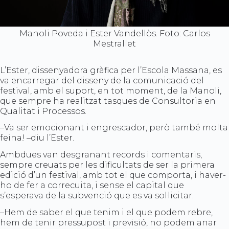
Manoli Poveda i Ester Vandellòs. Foto: Carlos
Mestrallet
L’Ester, dissenyadora gràfica per l’Escola Massana, es
va encarregar del disseny de la comunicació del
festival, amb el suport, en tot moment, de la Manoli,
que sempre ha realitzat tasques de Consultoria en
Qualitat i Processos.
–Va ser emocionant i engrescador, però també molta
feina! –diu l’Ester.
Ambdues van desgranant records i comentaris,
sempre creuats per les dificultats de ser la primera
edició d’un festival, amb tot el que comporta, i haver-
ho de fer a correcuita, i sense el capital que
s’esperava de la subvenció que es va sol·licitar.
–Hem de saber el que tenim i el que podem rebre,
hem de tenir pressupost i previsió, no podem anar