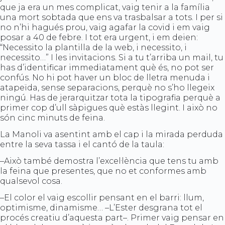
que ja era un mes complicat, vaig tenir a la família
una mort sobtada que ens va trasbalsar a tots. I per si
no n’hi hagués prou, vaig agafar la covid i em vaig
posar a 40 de febre. I tot era urgent, i em deien:
“Necessito la plantilla de la web, i necessito, i
necessito…” I les invitacions. Si a tu t’arriba un mail, tu
has d’identificar immediatament què és, no pot ser
confús. No hi pot haver un bloc de lletra menuda i
atapeïda, sense separacions, perquè no s’ho llegeix
ningú. Has de jerarquitzar tota la tipografia perquè a
primer cop d’ull sàpigues què estàs llegint. I això no
són cinc minuts de feina.
La Manoli va asentint amb el cap i la mirada perduda
entre la seva tassa i el cantó de la taula:
–Això també demostra l’excel·lència que tens tu amb
la feina que presentes, que no et conformes amb
qualsevol cosa.
–El color el vaig escollir pensant en el barri: llum,
optimisme, dinamisme… –L’Ester desgrana tot el
procés creatiu d’aquesta part–. Primer vaig pensar en