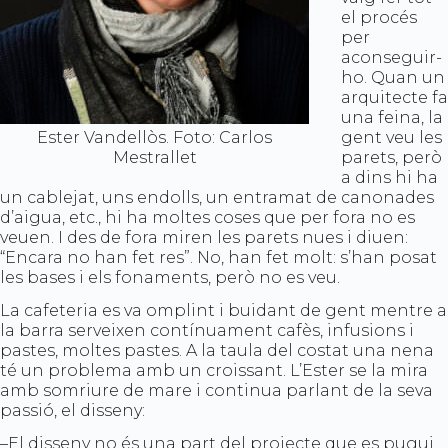
el procés
per
aconseguir-
ho. Quan un
arquitecte fa
una feina, la
Ester Vandellòs. Foto: Carlos
gent veu les
Mestrallet
parets, però
a dins hi ha
un cablejat, uns endolls, un entramat de canonades
d’aigua, etc., hi ha moltes coses que per fora no es
veuen. I des de fora miren les parets nues i diuen:
“Encara no han fet res”. No, han fet molt: s’han posat
les bases i els fonaments, però no es veu.
La cafeteria es va omplint i buidant de gent mentre a
la barra serveixen contínuament cafès, infusions i
pastes, moltes pastes. A la taula del costat una nena
té un problema amb un croissant. L’Ester se la mira
amb somriure de mare i continua parlant de la seva
passió, el disseny:
–El disseny no és una part del projecte que es pugui