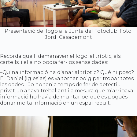
Presentació del logo a la Junta del Fotoclub: Foto:
Jordi Casademont
Recorda que li demanaven el logo, el tríptic, els
cartells, i ella no podia fer-los sense dades:
–Quina informació ha d’anar al tríptic? Què hi poso?
El Daniel (Iglesias) es va tornar boig per trobar totes
les dades… Jo no tenia temps de fer de detectiu
privat. Jo anava treballant i a mesura que m’arribava
informació ho havia de muntar perquè es pogués
donar molta informació en un espai reduït.