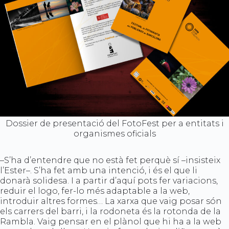
Dossier de presentació del FotoFest per a entitats i
organismes oficials
–S’ha d’entendre que no està fet perquè sí –insisteix
l’Ester–. S’ha fet amb una intenció, i és el que li
donarà solidesa. I a partir d’aquí pots fer variacions,
reduir el logo, fer-lo més adaptable a la web,
introduir altres formes… La xarxa que vaig posar són
els carrers del barri, i la rodoneta és la rotonda de la
Rambla. Vaig pensar en el plànol que hi ha a la web