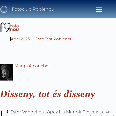
Skip
to
Fotoclub Poblenou
content
Abril 2023
FotoFest Poblenou
Marga Alconchel
Disseny, tot és disseny
L’
Ester Vandellòs López I la Manoli Poveda Leiva