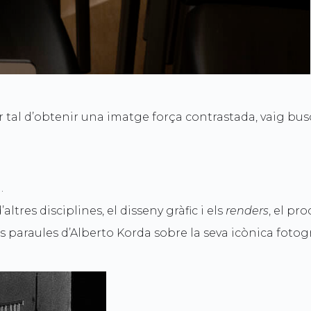
r tal d’obtenir una imatge força contrastada, vaig bus
.
ltres disciplines, el disseny gràfic i els
renders
, el pr
paraules d’Alberto Korda sobre la seva icònica fotogra