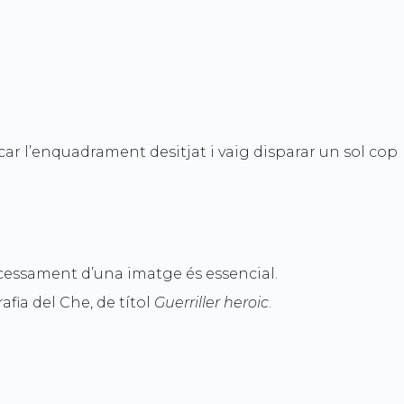
car l’enquadrament desitjat i vaig disparar un sol cop
ocessament d’una imatge és essencial.
fia del Che, de títol
Guerriller heroic
.