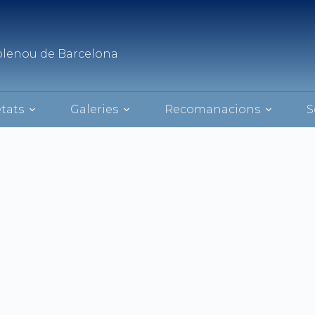
oblenou de Barcelona
tats
Galeries
Recomanacions
S