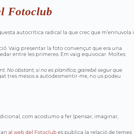
l Fotoclub
questa autocrítica radical la que crec que m’ennuvola i
pció. Vaig presentar la foto convençut que era una
uedar entre les primeres. Em vaig equivocar. Moltes
nt. No obstant, si no es planifica, gairebé segur que
trigat tres mesos a autodesmentir-me, no us podeu
tradicional, com acostumo a fer (pensar, imaginar,
quan
al web del Fotoclub
es publica la relació de temes