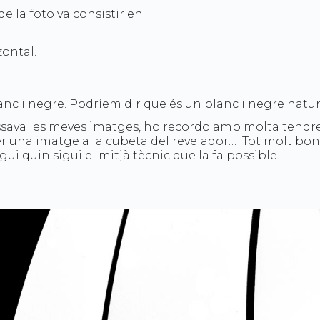
 la foto va consistir en:
zontal.
anc i negre. Podríem dir que és un blanc i negre natur
essava les meves imatges, ho recordo amb molta tendres
er una imatge a la cubeta del revelador… Tot molt bonic
igui quin sigui el mitjà tècnic que la fa possible.