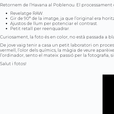
Retornem de l’Havana al Poblenou. El processament de
Revelatge RAW.
Gir de 90° de la imatge, ja que l’original era horit
Ajustos de llum per potenciar el contrast.
Petit retall per reenquadrar.
Curiosament, la foto és en color, no està passada a bl
De jove vaig tenir a casa un petit laboratori on proc
vermell, l’olor dels químics, la màgia de veure aparèix
l’ordinador, sento el mateix: passió per la fotografia, s
Salut i fotos!