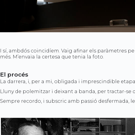
I sí, ambdós coincidíem. Vaig afinar els paràmetres pe
més. M’envaïa la certesa que tenia la foto.
El procés
La darrera, i, per a mi, obligada i imprescindible etapa
Lluny de polemitzar i deixant a banda, per tractar-se d’a
Sempre recordo, i subscric amb passió desfermada, les 