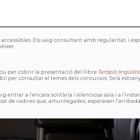
ccessibles. Els vaig consultant amb regularitat, i es
èixer.
ou per cobrir la presentació del llibre
Teràpia lingüísti
mòbil per consultar el temes dels concursos. Serà estra
 entrar a l’encara solitària i silenciosa sala i a l’inst
pat de cadires que, amuntegades, esperaven l’arribada