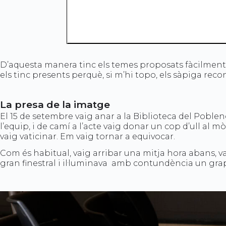
D’aquesta manera tinc els temes proposats fàcilment a
els tinc presents perquè, si m’hi topo, els sàpiga recon
La presa de la imatge
El 15 de setembre vaig anar a la Biblioteca del Poblen
l’equip, i de camí a l’acte vaig donar un cop d’ull al 
vaig vaticinar. Em vaig tornar a equivocar.
Com és habitual, vaig arribar una mitja hora abans, vaig
gran finestral i il·luminava amb contundència un gra