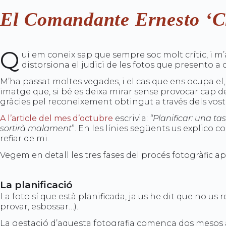
El Comandante Ernesto ‘Ch
Q
ui em coneix sap que sempre soc molt crític, i m’
distorsiona el judici de les fotos que presento a 
M’ha passat moltes vegades, i el cas que ens ocupa el
imatge que, si bé es deixa mirar sense provocar cap d
gràcies pel reconeixement obtingut a través dels vost
A l’article del mes d’octubre
escrivia:
“Planificar: una ta
sortirà malament
”. En les línies següents us explico
refiar de mi.
Vegem en detall les tres fases del procés fotogràfic a
La planificació
La foto sí que està planificada, ja us he dit que no us
provar, esbossar…).
La gestació d’aquesta fotografia comença dos mesos 