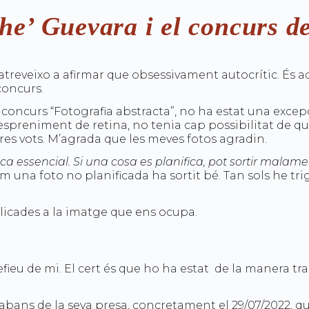
e’ Guevara i el concurs de
atreveixo a afirmar que obsessivament autocrític. És a
concurs.
, concurs “Fotografia abstracta”, no ha estat una exce
espreniment de retina, no tenia cap possibilitat de q
res vots. M’agrada que les meves fotos agradin.
sca essencial. Si una cosa es planifica, pot sortir malame
 com una foto no planificada ha sortit bé. Tan sols he 
plicades a la imatge que ens ocupa.
 refieu de mi. El cert és que ho ha estat de la manera 
abans de la seva presa, concretament el 29/07/2022, 