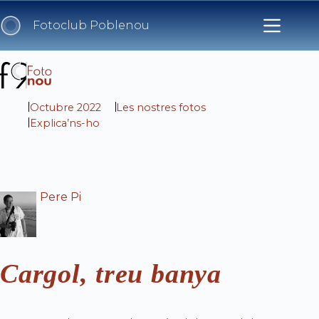
Skip
to
Fotoclub Poblenou
content
Octubre 2022
Les nostres fotos
Explica’ns-ho
Pere Pi
Cargol, treu banya