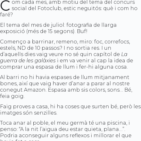
C
om cada mes, amb motiu del tema del concurs
social del Fotoclub, estic neguitós: què i com ho
faré?
El tema del mes de juliol: fotografia de llarga
exposició (més de 15 segons). Buf!
Començo a barrinar, remeno, miro: foc, correfocs,
estels, ND de 10 passos? I no sortia res. I un
d’aquells dies vaig veure no sé quin capítol de
La
guerra de les galàxies
i em va venir al cap la idea de
comprar una espasa de llum i fer-hi alguna cosa.
Al barri no hi havia espases de llum mitjanament
bones, així que vaig haver d’anar a parar al nostre
conegut Amazon. Espasa amb sis colors, sons… Bé,
feia goig.
Faig proves a casa, hi ha coses que surten bé, però les
imatges són senzilles.
Toca anar al poble, el meu germà té una piscina, i
penso: “A la nit l’aigua deu estar quieta, plana…”.
Podria aconseguir alguns reflexos i millorar el que