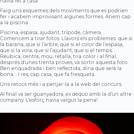
havia fet a casa.
Faig uns esquemes dels moviments que es podrien
fer i acabem improvisant algunes formes. Anem cap
a la piscina.
Piscina, espasa, ajudant, trípode, càmera…
Comencem a tirar fotos. Llavors els problemes: que si
la barana, que si l’arbre, que si el color de l’espasa,
que si la vora, que si l’ajudant, que si el temps…
Reubica, centra, mou, retalla, tria color i al final,
després d’unes trenta proves, va sortir aquesta foto.
Ben enquadrada i ben reflectida, diria que serà la
bona… I res, cap casa, que fa fresqueta.
Uns retocs més i a penjar-la a la web del concurs.
Al final va ser guanyadora,
ex aequo
amb la d’un altre
company. L’esforç havia valgut la pena!